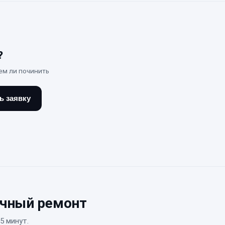
?
ем ли починить
ь заявку
очный ремонт
5 минут.