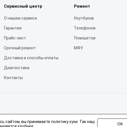
Сервисный центр
Ремонт
О нашем сервисе
Ноутбуков
Гарантия
Телефонов
Прайс-лист
Планшетов
Срочный ремонт
МФУ
Доставка и способы оплаты
Диагностика
Контакты
не является публичной офертой, определяемой положениями статьи 437 Граж
сь сайтом, вы принимаете
политику куки
. Так наш
 Fplus, но не являемся их официальным представителем. Предоставляем проф
ОК
ановится удобнее