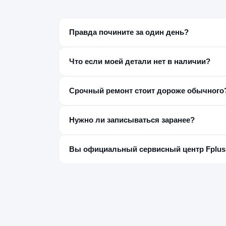
Правда почините за один день?
Большинство типовых неисправностей — да, за
бесплатной диагностики, до начала работ.
Что если моей детали нет в наличии?
Закажем её отдельно — обычно это занимает от
выдаче.
Срочный ремонт стоит дороже обычного
Нет отдельной наценки за срочность — стоимос
Нужно ли записываться заранее?
Нет, но звонок заранее с моделью устройства 
сэкономить время.
Вы официальный сервисный центр Fplus
Нет, мы независимый постгарантийный сервис
обращаться в авторизованный СЦ Fplus.