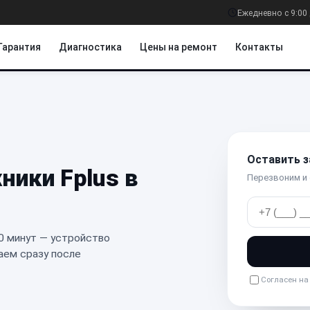
Ежедневно с 9:00 
Гарантия
Диагностика
Цены на ремонт
Контакты
Оставить з
хники
Fplus
в
Перезвоним и
0 минут — устройство
аем сразу после
Согласен н