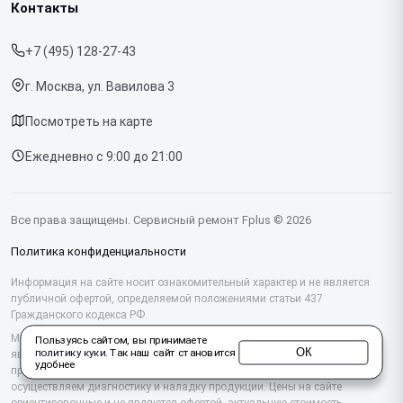
Ноутбуков
Контакты
Прайс-лист
Телефонов
+7 (495) 128-27-43
Срочный ремонт
Планшетов
г. Москва, ул. Вавилова 3
Доставка и способы оплаты
МФУ
Посмотреть на карте
Диагностика
Ежедневно с 9:00 до 21:00
Контакты
Все права защищены. Сервисный ремонт Fplus © 2026
Политика конфиденциальности
Информация на сайте носит ознакомительный характер и не является
публичной офертой, определяемой положениями статьи 437
Гражданского кодекса РФ.
Мы специализируемся на обслуживании и ремонте техники Fplus, но не
Пользуясь сайтом, вы принимаете
ОК
политику куки
. Так наш сайт становится
являемся их официальным представителем. Предоставляем
удобнее
профессиональные услуги после истечения гарантии, а также
осуществляем диагностику и наладку продукции. Цены на сайте
ориентировочные и не являются офертой, актуальную стоимость