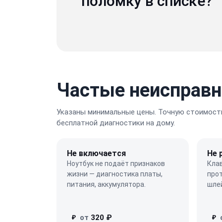
поломку в списке?
Частые неисправно
Указаны минимальные цены. Точную стоимость
бесплатной диагностики на дому.
Не включается
Не 
Ноутбук не подаёт признаков
Кла
жизни — диагностика платы,
про
питания, аккумулятора.
шле
от
320 ₽
₽
₽