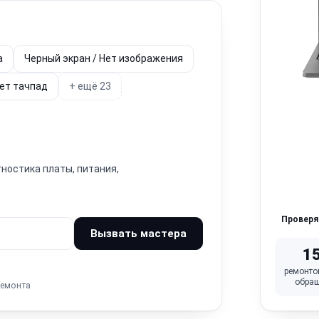
а
Черный экран / Нет изображения
ет тачпад
+ ещё 23
гностика платы, питания,
Провер
Вызвать мастера
1
ремонто
обра
ремонта