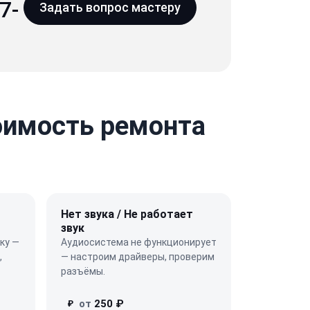
7-
Задать вопрос мастеру
тоимость ремонта
Нет звука / Не работает
звук
ку —
Аудиосистема не функционирует
,
— настроим драйверы, проверим
разъёмы.
от
250 ₽
₽