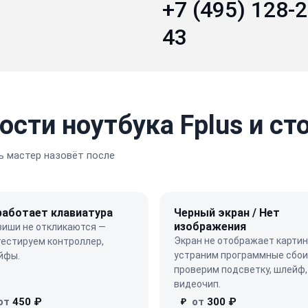
+7 (495) 128-2
43
сти ноутбука Fplus и с
 мастер назовёт после
работает клавиатура
Черный экран / Нет
изображения
виши не откликаются —
Экран не отображает картин
тестируем контроллер,
устраним программные сбои
йфы.
проверим подсветку, шлейф,
видеочип.
от
450 ₽
от
300 ₽
₽