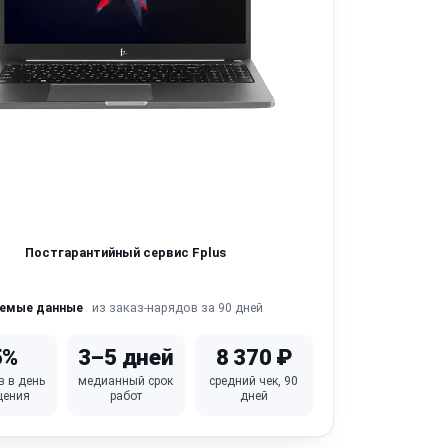
Постгарантийный сервис Fplus
из заказ-нарядов за 90 дней
яемые данные
5%
3–5 дней
8 370 ₽
в в день
медианный срок
средний чек, 90
щения
работ
дней