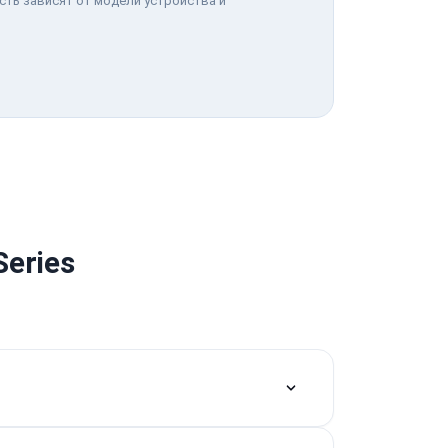
сть зависят от модели устройства и
eries
омплектующих, которые