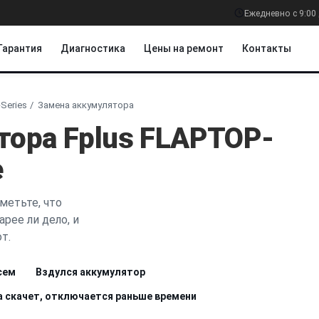
Ежедневно с 9:00 
Гарантия
Диагностика
Цены на ремонт
Контакты
Series
Замена аккумулятора
тора Fplus FLAPTOP-
е
метьте, что
рее ли дело, и
т.
сем
Вздулся аккумулятор
а скачет, отключается раньше времени