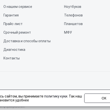
О нашем сервисе
Ноутбуков
Гарантия
Телефонов
Прайс-лист
Планшетов
Срочный ремонт
МФУ
Доставка и способы оплаты
Диагностика
Контакты
не является публичной офертой, определяемой положениями статьи 437 Граж
сь сайтом, вы принимаете
политику куки
. Так наш
 Fplus, но не являемся их официальным представителем. Предоставляем проф
ОК
ановится удобнее
сайте ориентировочные и не являются офертой, актуальную стоимость узнава
ю информирования.