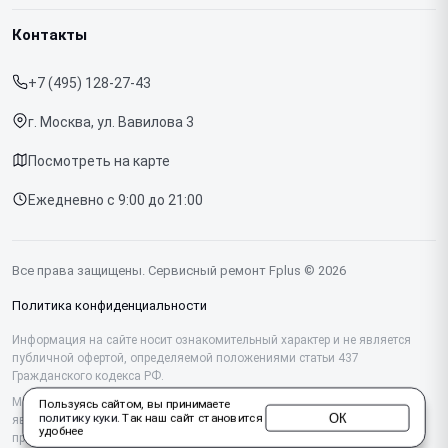
Гарантия
Ноутбуков
Контакты
Прайс-лист
Телефонов
+7 (495) 128-27-43
Срочный ремонт
Планшетов
г. Москва, ул. Вавилова 3
Доставка и способы оплаты
МФУ
Посмотреть на карте
Диагностика
Ежедневно с 9:00 до 21:00
Контакты
Все права защищены. Сервисный ремонт Fplus © 2026
Политика конфиденциальности
Информация на сайте носит ознакомительный характер и не является
публичной офертой, определяемой положениями статьи 437
Гражданского кодекса РФ.
Мы специализируемся на обслуживании и ремонте техники Fplus, но не
Пользуясь сайтом, вы принимаете
ОК
политику куки
. Так наш сайт становится
являемся их официальным представителем. Предоставляем
удобнее
профессиональные услуги после истечения гарантии, а также