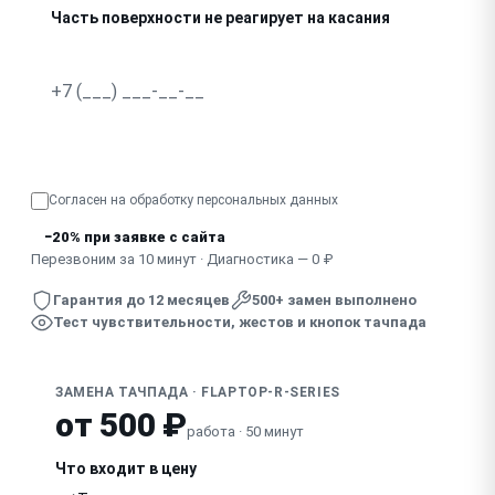
Часть поверхности не реагирует на касания
Кнопки тачпада не нажимаются или залипают
Двойные срабатывания при одном нажатии
Узнать точную стоимость
Согласен на обработку
персональных данных
−20% при заявке с сайта
Перезвоним за 10 минут · Диагностика — 0 ₽
Гарантия до 12 месяцев
500+ замен выполнено
Тест чувствительности, жестов и кнопок тачпада
ЗАМЕНА ТАЧПАДА · FLAPTOP-R-SERIES
от 500 ₽
работа · 50 минут
Что входит в цену