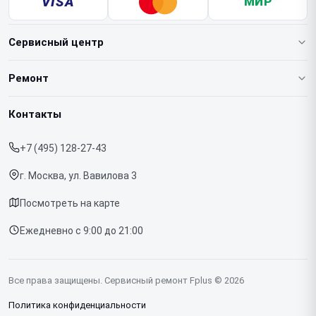
VISA
МИР
Сервисный центр
О нашем сервисе
Ремонт
Гарантия
Ноутбуков
Контакты
Прайс-лист
Телефонов
+7 (495) 128-27-43
Срочный ремонт
Планшетов
г. Москва, ул. Вавилова 3
Доставка и способы оплаты
МФУ
Посмотреть на карте
Диагностика
Ежедневно с 9:00 до 21:00
Контакты
Все права защищены. Сервисный ремонт Fplus © 2026
Политика конфиденциальности