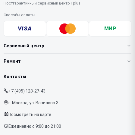
Постгарантийный сервисный центр Fplus
Способы оплаты
VISA
МИР
Сервисный центр
О нашем сервисе
Ремонт
Гарантия
Ноутбуков
Контакты
Прайс-лист
Телефонов
+7 (495) 128-27-43
Срочный ремонт
Планшетов
г. Москва, ул. Вавилова 3
Доставка и способы оплаты
МФУ
Посмотреть на карте
Диагностика
Ежедневно с 9:00 до 21:00
Контакты