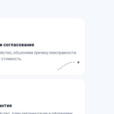
а
и согласование
йство, объясняем причину неисправности
 стоимость.
антия
йство, даём рекомендации и оформляем