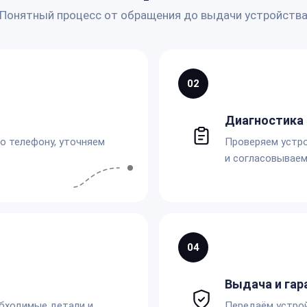
Понятный процесс от обращения до выдачи устройств
02
Диагностика 
по телефону, уточняем
Проверяем устро
и согласовываем
04
Выдача и гар
обходимые детали и
Передаём устро