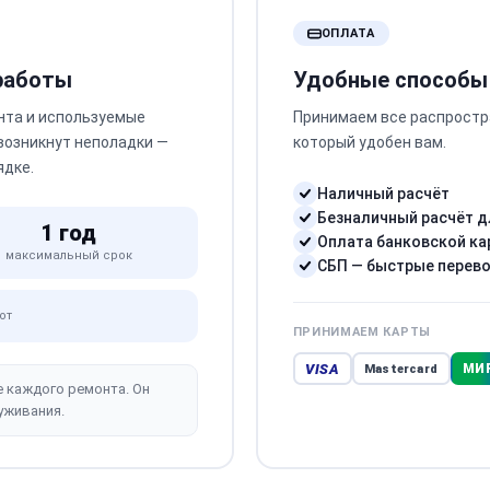
ОПЛАТА
 работы
Удобные способы
нта и используемые
Принимаем все распростр
 возникнут неполадки —
который удобен вам.
ядке.
Наличный расчёт
Безналичный расчёт д
1 год
Оплата банковской ка
максимальный срок
СБП — быстрые перев
от
ПРИНИМАЕМ КАРТЫ
VISA
МИ
Mastercard
е каждого ремонта. Он
уживания.