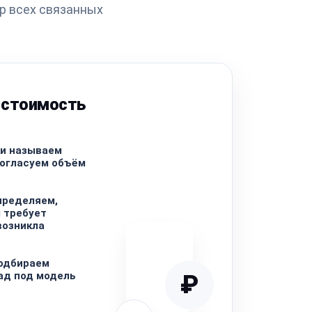
р всех связанных
 стоимость
ки называем
согласуем объём
пределяем,
л требует
возникла
Подбираем
ад под модель
₽