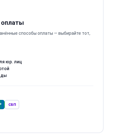
 оплаты
анённые способы оплаты — выбирайте тот,
ля юр. лиц
ртой
оды
Р
СБП