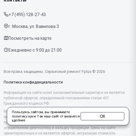
Прайс-лист
Телефонов
+7 (495) 128-27-43
Срочный ремонт
Планшетов
г. Москва, ул. Вавилова 3
Доставка и способы оплаты
МФУ
Посмотреть на карте
Диагностика
Ежедневно с 9:00 до 21:00
Контакты
Все права защищены. Сервисный ремонт Fplus © 2026
Политика конфиденциальности
Информация на сайте носит ознакомительный характер и не является
публичной офертой, определяемой положениями статьи 437
Гражданского кодекса РФ.
Мы специализируемся на обслуживании и ремонте техники Fplus, но не
Пользуясь сайтом, вы принимаете
ОК
политику куки
. Так наш сайт становится
являемся их официальным представителем. Предоставляем
удобнее
профессиональные услуги после истечения гарантии, а также
осуществляем диагностику и наладку продукции. Цены на сайте
ориентировочные и не являются офертой, актуальную стоимость