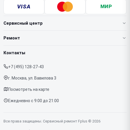
VISA
МИР
Сервисный центр
О нашем сервисе
Ремонт
Гарантия
Ноутбуков
Контакты
Прайс-лист
Телефонов
+7 (495) 128-27-43
Срочный ремонт
Планшетов
г. Москва, ул. Вавилова 3
Доставка и способы оплаты
МФУ
Посмотреть на карте
Диагностика
Ежедневно с 9:00 до 21:00
Контакты
Все права защищены. Сервисный ремонт Fplus © 2026