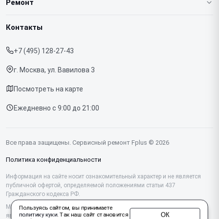
Ремонт
Гарантия
Ноутбуков
Контакты
Прайс-лист
Телефонов
+7 (495) 128-27-43
Срочный ремонт
Планшетов
г. Москва, ул. Вавилова 3
Доставка и способы оплаты
МФУ
Посмотреть на карте
Диагностика
Ежедневно с 9:00 до 21:00
Контакты
Все права защищены. Сервисный ремонт Fplus © 2026
Политика конфиденциальности
Информация на сайте носит ознакомительный характер и не является
публичной офертой, определяемой положениями статьи 437
Гражданского кодекса РФ.
Мы специализируемся на обслуживании и ремонте техники Fplus, но не
Пользуясь сайтом, вы принимаете
ОК
политику куки
. Так наш сайт становится
являемся их официальным представителем. Предоставляем