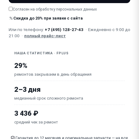
Согласен на обработку
персональных данных
Не работает кнопка питания / громкости
Скидка до 20% при заявке с сайта
Неисправна материнская плата
Или по телефону:
+7 (495) 128-27-43
·
Ежедневно с 9:00 до
21:00
·
полный прайс-лист
НАША СТАТИСТИКА · FPLUS
29%
ремонтов закрываем в день обращения
2–3 дня
медианный срок сложного ремонта
3 436 ₽
средний чек за ремонт
Гарантия до 12 месяцев и оригинальные запчасти — на все