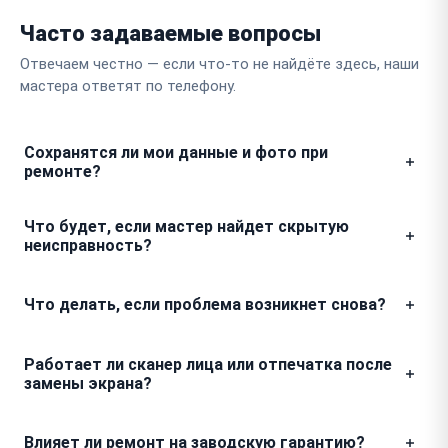
Часто задаваемые вопросы
Отвечаем честно — если что-то не найдёте здесь, наши
мастера ответят по телефону.
Сохранятся ли мои данные и фото при
ремонте?
Ваши файлы, пароли и настройки остаются на месте,
Что будет, если мастер найдет скрытую
так как мы не проводим сброс до заводских
неисправность?
параметров без вашего прямого согласия. Мы
рекомендуем заранее сделать резервную копию, но
О любой дополнительной поломке мы сообщаем до
Что делать, если проблема возникнет снова?
в 95 процентов случаев вмешательство касается
начала работ по ее устранению. Мы свяжемся с
только аппаратной части мобильного.
вами, покажем дефект и назовем точную
Если после замены разъема зарядки ваш телефон
стоимость, чтобы вы самостоятельно приняли
Работает ли сканер лица или отпечатка после
перестал заряжаться спустя неделю, мы устраним
решение о продолжении ремонта вашего
замены экрана?
этот дефект бесплатно. Гарантийным случаем
мобильника.
считается повторное появление заявленного
При восстановлении дисплея на технике Fplus мы
Влияет ли ремонт на заводскую гарантию?
симптома, при условии отсутствия новых
аккуратно переносим все датчики с оригинального