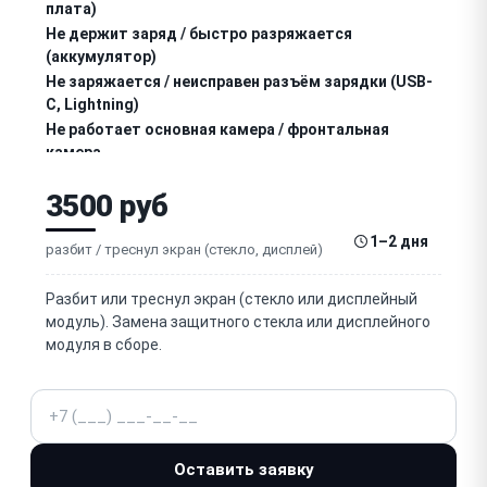
плата)
Не держит заряд / быстро разряжается
(аккумулятор)
Не заряжается / неисправен разъём зарядки (USB-
C, Lightning)
Не работает основная камера / фронтальная
камера
Нет звука / не работает разговорный динамик
3500 руб
Нет громкого звука / не работает
1–2 дня
громкоговоритель (speaker)
разбит / треснул экран (стекло, дисплей)
Собеседник не слышит / не работает микрофон
Разбит или треснул экран (стекло или дисплейный
модуль). Замена защитного стекла или дисплейного
Нет мобильной сети / SIM-карта не читается
модуля в сборе.
Не работает Wi-Fi / Bluetooth / GPS
Телефон
Зависает / тормозит / глючит (прошивка, память)
Оставить заявку
Попадание воды / окисление (коррозия платы)