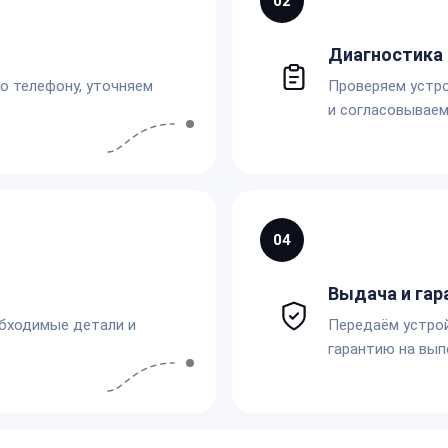
02
Диагностика 
по телефону, уточняем
Проверяем устро
и согласовываем
04
Выдача и гар
обходимые детали и
Передаём устро
гарантию на вып