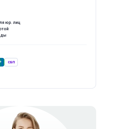
ля юр. лиц
ртой
оды
Р
СБП